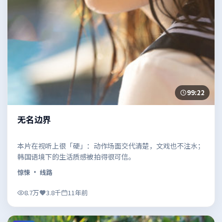
99:22
无名边界
本片在视听上很「硬」：动作场面交代清楚，文戏也不注水；
韩国语境下的生活质感被拍得很可信。
惊悚
· 线路
8.7万
3.8千
11年前