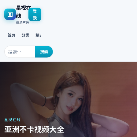
星视在
登
线
录
高清片库 · 多终端流畅播放
首页
分类
精选
最新
热门
搜索
星视在线
亚洲不卡视频大全