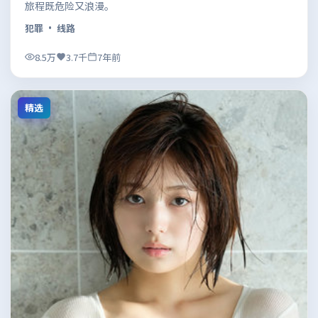
旅程既危险又浪漫。
犯罪
· 线路
8.5万
3.7千
7年前
精选