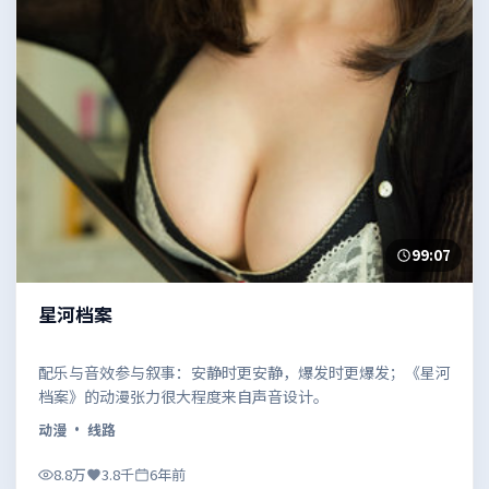
99:07
星河档案
配乐与音效参与叙事：安静时更安静，爆发时更爆发；《星河
档案》的动漫张力很大程度来自声音设计。
动漫
· 线路
8.8万
3.8千
6年前