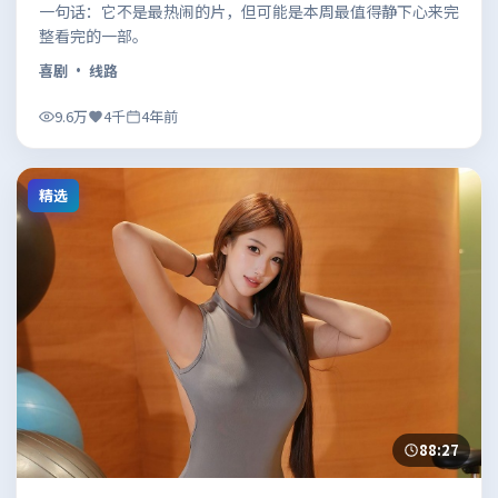
一句话：它不是最热闹的片，但可能是本周最值得静下心来完
整看完的一部。
喜剧
· 线路
9.6万
4千
4年前
精选
88:27