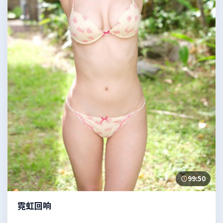
99:50
霓虹回响