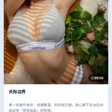
99:56
天际边界
像一份案件卷宗：线索散落、时间线交错，耐心跟下去会在中
段迎来「原来如此」的快感。