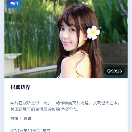
热门
99:16
银翼边界
本片在视听上很「硬」：动作场面交代清楚，文戏也不注水；
美国语境下的生活质感被拍得很可信。
惊悚
· 线路
8.7万
3.7千
4年前