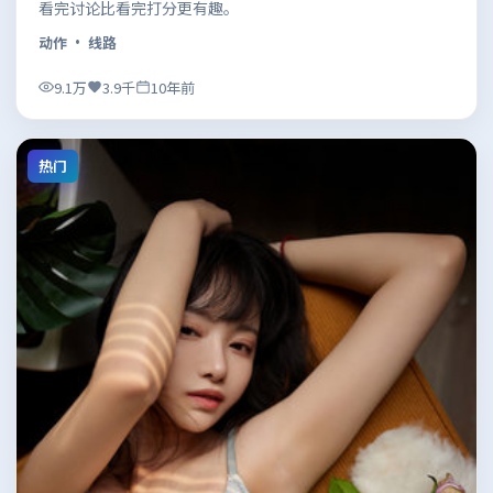
看完讨论比看完打分更有趣。
动作
· 线路
9.1万
3.9千
10年前
热门