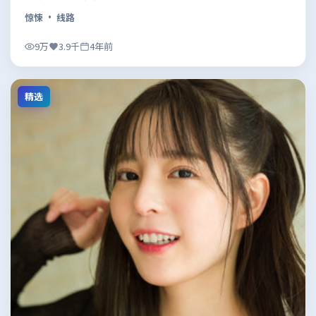
惊悚
· 线路
9万
3.9千
4年前
精选