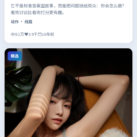
它不是标准答案型故事，而是把问题抛给观众：你会怎么做？
看完讨论比看完打分更有趣。
动作
· 线路
9.1万
3.9千
10年前
精选