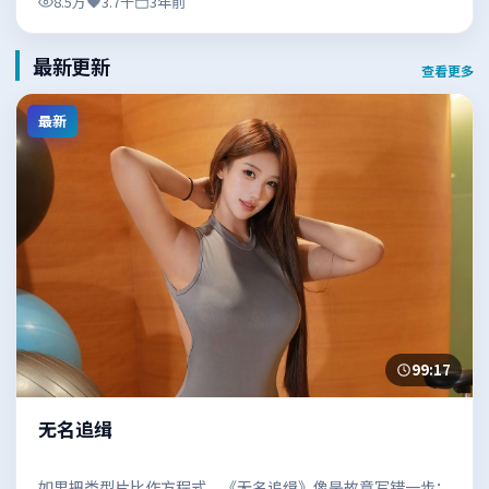
8.5万
3.7千
3年前
最新更新
查看更多
最新
99:17
无名追缉
如果把类型片比作方程式，《无名追缉》像是故意写错一步：