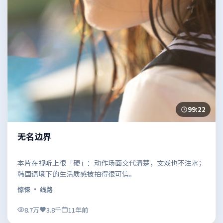
99:22
无名边界
本片在视听上很「硬」：动作场面交代清楚，文戏也不注水；
韩国语境下的生活质感被拍得很可信。
惊悚
· 线路
8.7万
3.8千
11年前